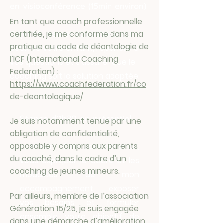
en visioconférence (15min environ)
En tant que coach professionnelle
Objectif : cerner vos besoins ou
certifiée, je me conforme dans ma
pratique au code de déontologie de
ceux de votre enfant, répondre à
l’ICF (International Coaching
vos questions et s'assurer que le
Federation) :
coaching soit la solution adaptée.
https://www.coachfederation.fr/co
de-deontologique/
Première séance
Séance d’1h30 en présentiel.
Je suis notamment tenue par une
obligation de confidentialité,
opposable y compris aux parents
Intention : faire connaissance,
du coaché, dans le cadre d’un
vous expliquer le cadre et les
coaching de jeunes mineurs.
modalités de mon
accompagnement, exposer
Par ailleurs, membre de l’association
vos besoins et formuler
Génération 15/25, je suis engagée
ensemble votre objectif de
dans une démarche d’amélioration