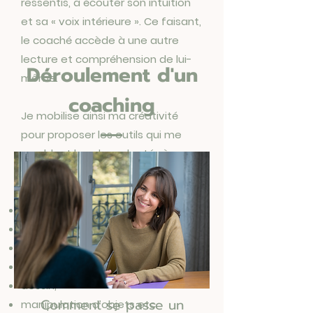
ressentis, à écouter son intuition
et sa « voix intérieure ». Ce faisant,
le coaché accède à une autre
lecture et compréhension de lui-
Déroulement d'un
même.
coaching
Je mobilise ainsi ma créativité
pour proposer les outils qui me
semblent les plus adaptés à
l’objectif de séance et à la
personnalité de mon client :
jeux de carte,
photo-langages,
jeux de rôles, mises en situation,
visualisation, respiration,
dessin,
Comment se passe un
manipulation d’objets etc.