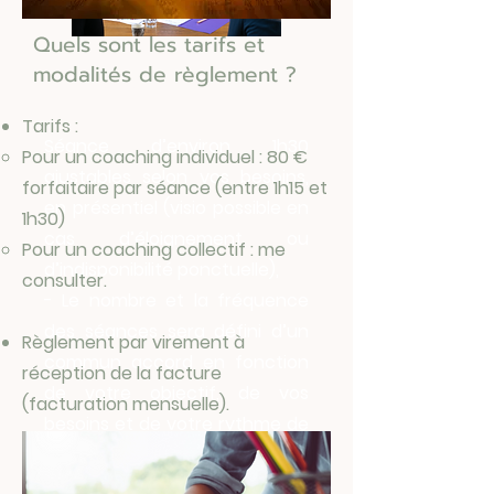
Quels sont les tarifs et
modalités de règlement ?
Séance de coaching
Tarifs :
Séance d’environ 1h30
Pour un coaching individuel : 80 €
ajustables selon vos besoins,
forfaitaire par séance (entre 1h15 et
en présentiel (visio possible en
1h30)
cas d’éloignement ou
Pour un coaching collectif : me
d’indisponibilité ponctuelle),
consulter.
- Le nombre et la fréquence
des séances sera défini d’un
Règlement par virement à
commun accord en fonction
réception de la facture
de votre objectif, de vos
(facturation mensuelle).
besoins et de votre rythme de
progression.