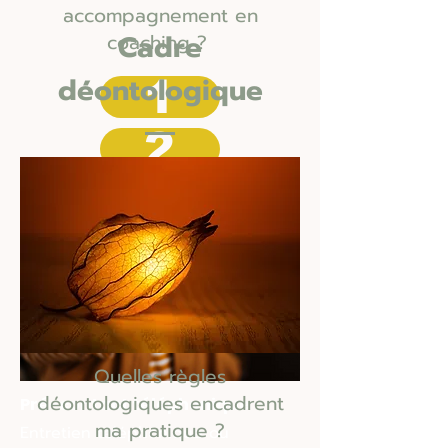
accompagnement en
Cadre
coaching ?
déontologique
1
2
Quelles règles
déontologiques encadrent
Pré-contact téléphonique
ma pratique ?
Entretien téléphonique ou