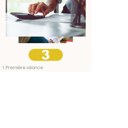
3
Première séance
L’intention de cette première
séance en présentiel est de faire
connaissance, de vous expliquer le
cadre et les modalités de mon
accompagnement, d’exposer vos
besoins et de formuler ensemble
votre objectif de coaching. Elle doit