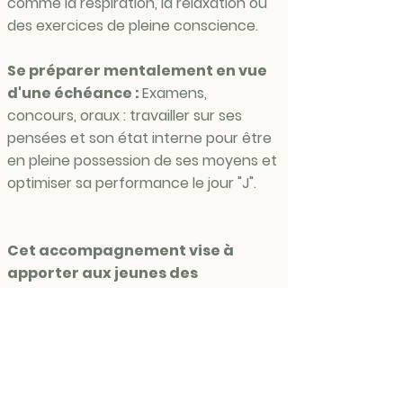
comme la respiration, la relaxation ou
des exercices de pleine conscience.
Se préparer mentalement en vue
d'une échéance :
Examens,
concours, oraux : travailler sur ses
pensées et son état interne pour être
en pleine possession de ses moyens et
optimiser sa performance le jour "J".​
Cet accompagnement vise à
apporter aux jeunes des
ressources concrètes pour
traverser les défis de leur
quotidien avec sérénité et
confiance.