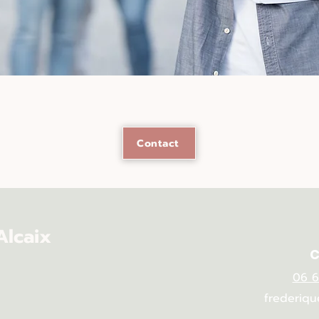
Contact
Alcaix
C
06 6
frederiqu