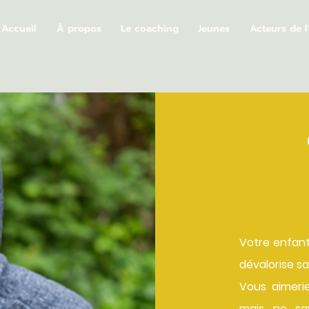
Accueil
À propos
Le coaching
Jeunes
Acteurs de l
Votre enfant 
dévalorise sa
Vous aimerie
mais ne sa