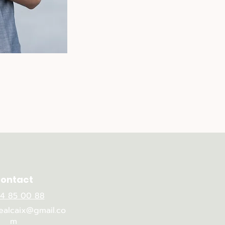
ontact
4 85 00 88
ealcaix@gmail.co
m