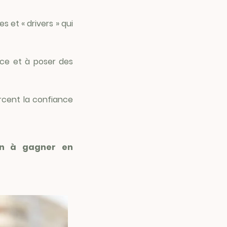
s et « drivers » qui
nce et à poser des
rcent la confiance
un à gagner en